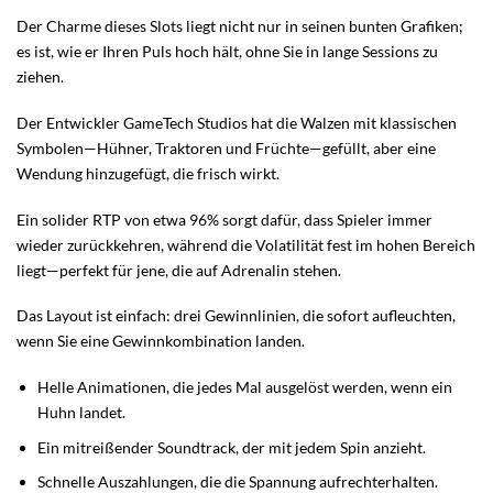
Der Charme dieses Slots liegt nicht nur in seinen bunten Grafiken;
es ist, wie er Ihren Puls hoch hält, ohne Sie in lange Sessions zu
ziehen.
Der Entwickler GameTech Studios hat die Walzen mit klassischen
Symbolen—Hühner, Traktoren und Früchte—gefüllt, aber eine
Wendung hinzugefügt, die frisch wirkt.
Ein solider RTP von etwa 96% sorgt dafür, dass Spieler immer
wieder zurückkehren, während die Volatilität fest im hohen Bereich
liegt—perfekt für jene, die auf Adrenalin stehen.
Das Layout ist einfach: drei Gewinnlinien, die sofort aufleuchten,
wenn Sie eine Gewinnkombination landen.
Helle Animationen, die jedes Mal ausgelöst werden, wenn ein
Huhn landet.
Ein mitreißender Soundtrack, der mit jedem Spin anzieht.
Schnelle Auszahlungen, die die Spannung aufrechterhalten.