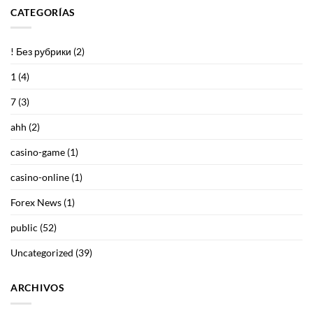
CATEGORÍAS
! Без рубрики
(2)
1
(4)
7
(3)
ahh
(2)
casino-game
(1)
casino-online
(1)
Forex News
(1)
public
(52)
Uncategorized
(39)
ARCHIVOS