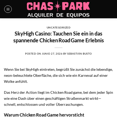
Saltar
al
contenido
UNCATEGORIZED
SkyHigh Casino: Tauchen Sie ein in das
spannende Chicken Road Game Erlebnis
POSTED ON
JUNIO 27, 2026
BY
SEBASTIÁN BUSTO
Wenn Sie bei SkyHigh eintreten, begrüßt Sie zunächst die lebendige,
neon‑beleuchtete Oberfläche, die sich wie ein Karneval auf einer
Wolke anfühlt.
Das Herz der Action liegt im Chicken Road game, bei dem jeder Spin
wie eine Dash über einen geschäftigen Straßenmarkt wirkt—
schnell, entschlossen und voller Überraschungen.
Warum Chicken Road Game hervorsticht