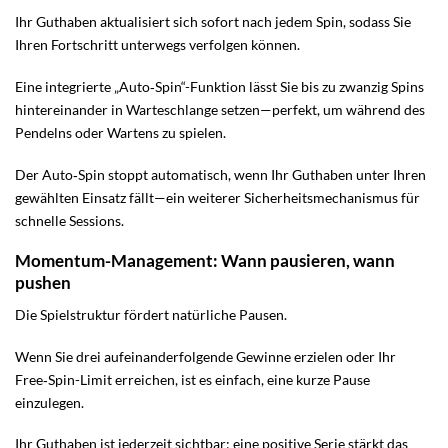
Ihr Guthaben aktualisiert sich sofort nach jedem Spin, sodass Sie
Ihren Fortschritt unterwegs verfolgen können.
Eine integrierte „Auto‑Spin“-Funktion lässt Sie bis zu zwanzig Spins
hintereinander in Warteschlange setzen—perfekt, um während des
Pendelns oder Wartens zu spielen.
Der Auto‑Spin stoppt automatisch, wenn Ihr Guthaben unter Ihren
gewählten Einsatz fällt—ein weiterer Sicherheitsmechanismus für
schnelle Sessions.
Momentum-Management: Wann pausieren, wann
pushen
Die Spielstruktur fördert natürliche Pausen.
Wenn Sie drei aufeinanderfolgende Gewinne erzielen oder Ihr
Free‑Spin-Limit erreichen, ist es einfach, eine kurze Pause
einzulegen.
Ihr Guthaben ist jederzeit sichtbar; eine positive Serie stärkt das