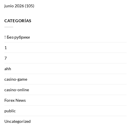
junio 2026
(105)
CATEGORÍAS
! Без рубрики
1
7
ahh
casino-game
casino-online
Forex News
public
Uncategorized