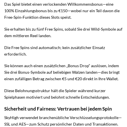
Das Spiel bietet einen verlockenden Willkommensbonus—eine
100% Einzahlungsbonus bis zu €150—wobei nur ein Teil davon die
Free‑Spin‑Funktion dieses Slots speist.
Sie erhalten bis zu fünf Free Spins, sobald Sie drei Wild-Symbole auf
dem mittleren Reel landen.
Die Free Spins sind automatisch; kein zusätzlicher Einsatz
erforderlich.
Sie können auch einen zusätzlichen „Bonus Drop“ auslösen, indem
Sie drei Bonus-Symbole auf beliebigen Walzen landen—dies bringt
einen zufälligen Betrag zwischen €5 und €20 direkt in Ihre Wallet.
Diese Belohnungsstruktur hält die Spieler während kurzer
Spielphasen motiviert und belohnt schnelle Entscheidungen.
Sicherheit und Fairness: Vertrauen bei jedem Spin
SkyHigh verwendet branchenübliche Verschlüsselungsprotokolle—
SSL und AES—zum Schutz persönlicher Daten und Transaktionen.