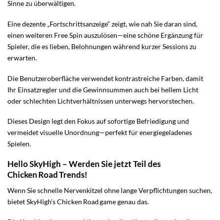
Sinne zu überwältigen.
Eine dezente „Fortschrittsanzeige“ zeigt, wie nah Sie daran sind,
einen weiteren Free Spin auszulösen—eine schöne Ergänzung für
Spieler, die es lieben, Belohnungen während kurzer Sessions zu
erwarten.
Die Benutzeroberfläche verwendet kontrastreiche Farben, damit
Ihr Einsatzregler und die Gewinnsummen auch bei hellem Licht
oder schlechten Lichtverhältnissen unterwegs hervorstechen.
Dieses Design legt den Fokus auf sofortige Befriedigung und
vermeidet visuelle Unordnung—perfekt für energiegeladenes
Spielen.
Hello SkyHigh – Werden Sie jetzt Teil des
Chicken Road Trends!
Wenn Sie schnelle Nervenkitzel ohne lange Verpflichtungen suchen,
bietet SkyHigh’s Chicken Road game genau das.