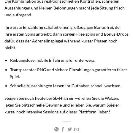
Die Kombination aus reaktionsschnellen Kontrollen, schnellen
Auszahlungen und kleinen Belohnungen macht jede Sitzung frisch
und aufregend.
Ihre erste Einzahlung schaltet einen großzügigen Bonus frei, der
Ihre ersten Spins antreibt; dann sorgen Free spins und Bonus-Drops
dafür, dass der Adrenalinspiegel während kurzer Phasen hoch
bleibt.
Reibungslose mobile Erfahrung für unterwegs.
Transparenter RNG und sichere Einzahlungen garantieren faires
Spiel.
Schnelle Auszahlungen lassen Ihr Guthaben schnell wachsen.
Steigen Sie noch heute bei SkyHigh ein—drehen Sie die Walzen,
jagen Sie blitzschnelle Gewinne und erleben Sie, warum Spieler
kurze, hochintensive Sessions auf dieser Plattform lieben!