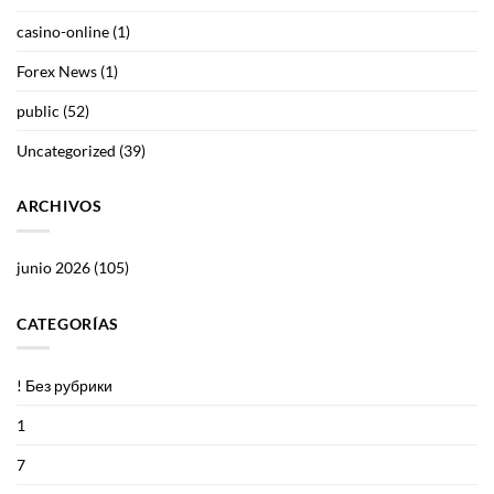
casino-online
(1)
Forex News
(1)
public
(52)
Uncategorized
(39)
ARCHIVOS
junio 2026
(105)
CATEGORÍAS
! Без рубрики
1
7