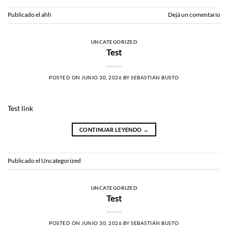
Publicado el
ahh
Dejá un comentario
UNCATEGORIZED
Test
POSTED ON
JUNIO 30, 2026
BY
SEBASTIÁN BUSTO
Test link
CONTINUAR LEYENDO
→
Publicado el
Uncategorized
UNCATEGORIZED
Test
POSTED ON
JUNIO 30, 2026
BY
SEBASTIÁN BUSTO