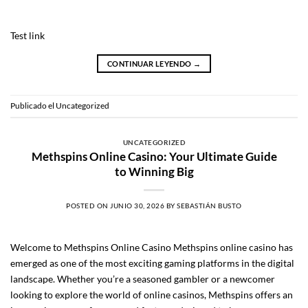
Test link
CONTINUAR LEYENDO
→
Publicado el
Uncategorized
UNCATEGORIZED
Methspins Online Casino: Your Ultimate Guide
to Winning Big
POSTED ON
JUNIO 30, 2026
BY
SEBASTIÁN BUSTO
Welcome to Methspins Online Casino Methspins online casino has
emerged as one of the most exciting gaming platforms in the digital
landscape. Whether you’re a seasoned gambler or a newcomer
looking to explore the world of online casinos, Methspins offers an