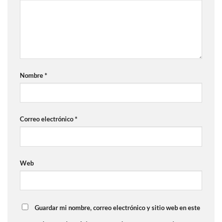
Nombre
*
Correo electrónico
*
Web
Guardar mi nombre, correo electrónico y sitio web en este