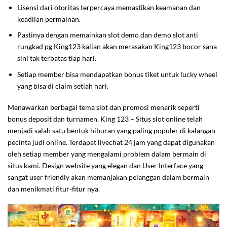
Lisensi dari otoritas terpercaya memastikan keamanan dan
keadilan permainan.
Pastinya dengan memainkan slot demo dan demo slot anti
rungkad pg King123 kalian akan merasakan King123 bocor sana
sini tak terbatas tiap hari.
Setiap member bisa mendapatkan bonus tiket untuk lucky wheel
yang bisa di claim setiah hari.
Menawarkan berbagai tema slot dan promosi menarik seperti
bonus deposit dan turnamen. King 123 – Situs slot online telah
menjadi salah satu bentuk hiburan yang paling populer di kalangan
pecinta judi online. Terdapat livechat 24 jam yang dapat digunakan
oleh setiap member yang mengalami problem dalam bermain di
situs kami. Design website yang elegan dan User Interface yang
sangat user friendly akan memanjakan pelanggan dalam bermain
dan menikmati fitur-fitur nya.