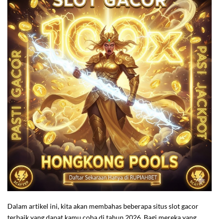
Dalam artikel ini, kita akan membahas beberapa situs slot gacor
terbaik yang dapat kamu coba di tahun 2026. Bagi mereka yang