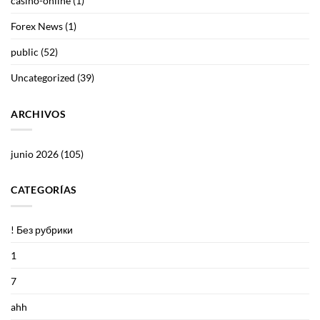
casino-online
(1)
Forex News
(1)
public
(52)
Uncategorized
(39)
ARCHIVOS
junio 2026
(105)
CATEGORÍAS
! Без рубрики
1
7
ahh