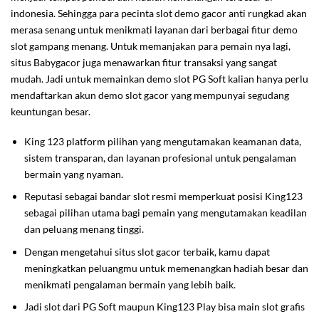
indonesia. Sehingga para pecinta slot demo gacor anti rungkad akan
merasa senang untuk menikmati layanan dari berbagai fitur demo
slot gampang menang. Untuk memanjakan para pemain nya lagi,
situs Babygacor juga menawarkan fitur transaksi yang sangat
mudah. Jadi untuk memainkan demo slot PG Soft kalian hanya perlu
mendaftarkan akun demo slot gacor yang mempunyai segudang
keuntungan besar.
King 123 platform pilihan yang mengutamakan keamanan data,
sistem transparan, dan layanan profesional untuk pengalaman
bermain yang nyaman.
Reputasi sebagai bandar slot resmi memperkuat posisi King123
sebagai pilihan utama bagi pemain yang mengutamakan keadilan
dan peluang menang tinggi.
Dengan mengetahui situs slot gacor terbaik, kamu dapat
meningkatkan peluangmu untuk memenangkan hadiah besar dan
menikmati pengalaman bermain yang lebih baik.
Jadi slot dari PG Soft maupun King123 Play bisa main slot grafis