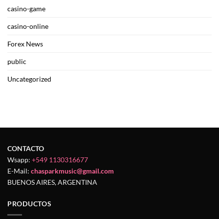
casino-game
casino-online
Forex News
public
Uncategorized
CONTACTO
Wsapp:
+549 1130316677
E-Mail:
chasparkmusic@gmail.com
BUENOS AIRES, ARGENTINA
PRODUCTOS