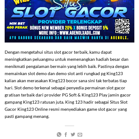
Dengan mengetahui situs slot gacor terbaik, kamu dapat
meningkatkan peluangmu untuk memenangkan hadiah besar dan
menikmati pengalaman bermain yang lebih baik. Pastinya dengan
memainkan slot demo dan demo slot anti rungkad pg King123
kalian akan merasakan King123 bocor sana sini tak terbatas tiap
hari. Slot demo terkenal sebagai penyedia permainan slot gacor
gratisan terbaik dari provider PG Soft & King123 Play jamin gacor
gampang King123 ratusan juta. King 123 hadir sebagai Situs Slot
Gacor King123 Online resmi menyediakan game slot gacor yang
pasti gampang menang.