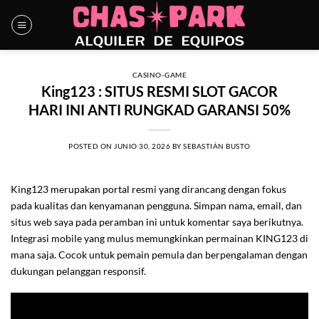
Saltar
al
contenido
CASINO-GAME
King123 : SITUS RESMI SLOT GACOR
HARI INI ANTI RUNGKAD GARANSI 50%
POSTED ON
JUNIO 30, 2026
BY
SEBASTIÁN BUSTO
King123 merupakan portal resmi yang dirancang dengan fokus
pada kualitas dan kenyamanan pengguna. Simpan nama, email, dan
situs web saya pada peramban ini untuk komentar saya berikutnya.
Integrasi mobile yang mulus memungkinkan permainan
KING123
di
mana saja. Cocok untuk pemain pemula dan berpengalaman dengan
dukungan pelanggan responsif.