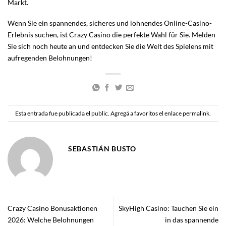
Markt.
Wenn Sie ein spannendes, sicheres und lohnendes Online-Casino-
Erlebnis suchen, ist Crazy Casino die perfekte Wahl für Sie. Melden
Sie sich noch heute an und entdecken Sie die Welt des Spielens mit
aufregenden Belohnungen!
Esta entrada fue publicada el
public
. Agregá a favoritos el enlace
permalink
.
SEBASTIÁN BUSTO
Crazy Casino Bonusaktionen
SkyHigh Casino: Tauchen Sie ein
2026: Welche Belohnungen
in das spannende