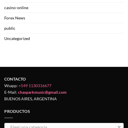
casino-online
Forex News
public
Uncategorized
CONTACTO
Wsapp:
+549 1130316677
E-Mail:
chasparkmusic@gmail.com
BUENOS AIRES, ARGENTINA
PRODUCTOS
Elegí una categoría