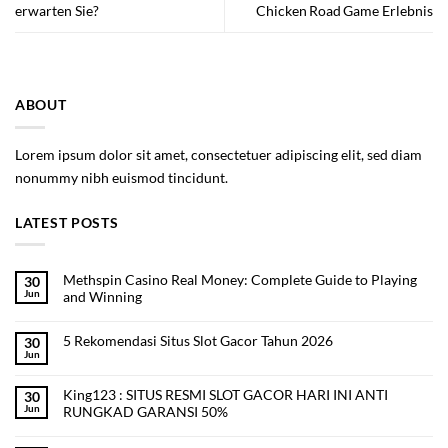
erwarten Sie?
Chicken Road Game Erlebnis
ABOUT
Lorem ipsum dolor sit amet, consectetuer adipiscing elit, sed diam
nonummy nibh euismod tincidunt.
LATEST POSTS
Methspin Casino Real Money: Complete Guide to Playing
30
Jun
and Winning
5 Rekomendasi Situs Slot Gacor Tahun 2026
30
Jun
King123 : SITUS RESMI SLOT GACOR HARI INI ANTI
30
Jun
RUNGKAD GARANSI 50%