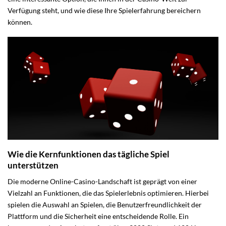
Verfügung steht, und wie diese Ihre Spielerfahrung bereichern
können.
Wie die Kernfunktionen das tägliche Spiel
unterstützen
Die moderne Online-Casino-Landschaft ist geprägt von einer
Vielzahl an Funktionen, die das Spielerlebnis optimieren. Hierbei
spielen die Auswahl an Spielen, die Benutzerfreundlichkeit der
Plattform und die Sicherheit eine entscheidende Rolle. Ein