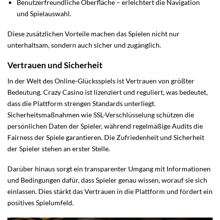
Benutzerfreundliche Oberfläche – erleichtert die Navigation
und Spielauswahl.
Diese zusätzlichen Vorteile machen das Spielen nicht nur
unterhaltsam, sondern auch sicher und zugänglich.
Vertrauen und Sicherheit
In der Welt des Online-Glücksspiels ist Vertrauen von größter
Bedeutung. Crazy Casino ist lizenziert und reguliert, was bedeutet,
dass die Plattform strengen Standards unterliegt.
Sicherheitsmaßnahmen wie SSL-Verschlüsselung schützen die
persönlichen Daten der Spieler, während regelmäßige Audits die
Fairness der Spiele garantieren. Die Zufriedenheit und Sicherheit
der Spieler stehen an erster Stelle.
Darüber hinaus sorgt ein transparenter Umgang mit Informationen
und Bedingungen dafür, dass Spieler genau wissen, worauf sie sich
einlassen. Dies stärkt das Vertrauen in die Plattform und fördert ein
positives Spielumfeld.