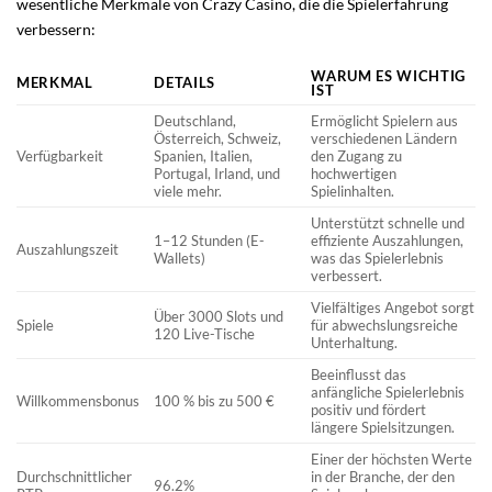
wesentliche Merkmale von Crazy Casino, die die Spielerfahrung
verbessern:
WARUM ES WICHTIG
MERKMAL
DETAILS
IST
Deutschland,
Ermöglicht Spielern aus
Österreich, Schweiz,
verschiedenen Ländern
Verfügbarkeit
Spanien, Italien,
den Zugang zu
Portugal, Irland, und
hochwertigen
viele mehr.
Spielinhalten.
Unterstützt schnelle und
1–12 Stunden (E-
effiziente Auszahlungen,
Auszahlungszeit
Wallets)
was das Spielerlebnis
verbessert.
Vielfältiges Angebot sorgt
Über 3000 Slots und
Spiele
für abwechslungsreiche
120 Live-Tische
Unterhaltung.
Beeinflusst das
anfängliche Spielerlebnis
Willkommensbonus
100 % bis zu 500 €
positiv und fördert
längere Spielsitzungen.
Einer der höchsten Werte
Durchschnittlicher
in der Branche, der den
96.2%