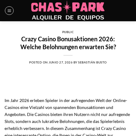
Saltar
al
contenido
PUBLIC
Crazy Casino Bonusaktionen 2026:
Welche Belohnungen erwarten Sie?
POSTED ON
JUNIO 27, 2026
BY
SEBASTIÁN BUSTO
Im Jahr 2026 erleben Spieler in der aufregenden Welt der Online-
Casinos eine Vielzahl von spannenden Bonusaktionen und
Angeboten. Die Casinos bieten ihren Nutzern nicht nur aufregende
Slots, sondern auch lukrative Belohnungen, die das Spielerlebnis
erheblich verbessern. In diesem Zusammenhang ist
Crazy Casino
eine interessante Option, die Ihnen in der Casino-Welt zur