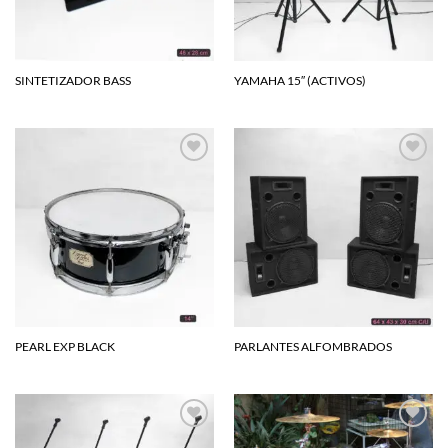
SINTETIZADOR BASS
YAMAHA 15″ (ACTIVOS)
Agregar
Agregar
a la
a la
lista de
lista de
deseos
deseos
PEARL EXP BLACK
PARLANTES ALFOMBRADOS
Agregar
Agregar