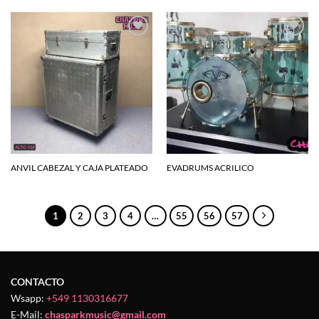
Agregar
Agregar
a la
a la
lista de
lista de
deseos
deseos
ANVIL CABEZAL Y CAJA PLATEADO
EVADRUMS ACRILICO
1
2
3
4
…
55
56
57
CONTACTO
Wsapp:
+549 1130316677
E-Mail:
chasparkmusic@gmail.com