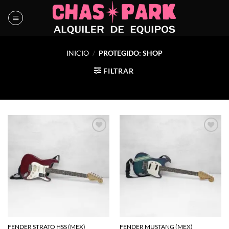
Saltar
al
contenido
INICIO
/
PROTEGIDO: SHOP
FILTRAR
Agregar
Agregar
a la
a la
lista de
lista de
deseos
deseos
FENDER STRATO HSS (MEX)
FENDER MUSTANG (MEX)