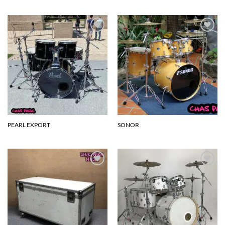
Agregar
Agregar
a la
a la
lista de
lista de
deseos
deseos
PEARL EXPORT
SONOR
Agregar
Agregar
a la
a la
lista de
lista de
deseos
deseos