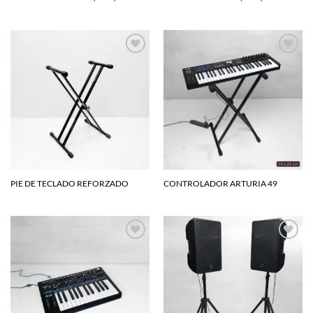
Agregar
Agregar
a la
a la
lista de
lista de
deseos
deseos
PIE DE TECLADO REFORZADO
CONTROLADOR ARTURIA 49
Agregar
Agregar
a la
a la
lista de
lista de
deseos
deseos