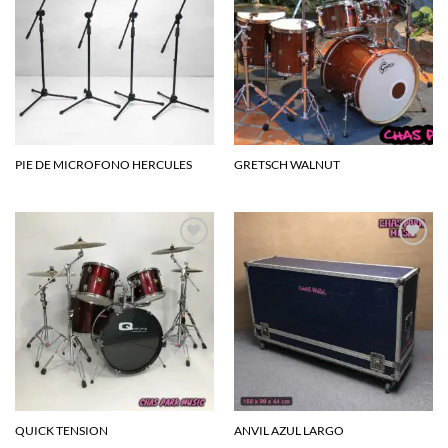
a la
a la
lista de
lista de
deseos
deseos
PIE DE MICROFONO HERCULES
GRETSCH WALNUT
Agregar
Agregar
a la
a la
lista de
lista de
deseos
deseos
QUICK TENSION
ANVIL AZUL LARGO