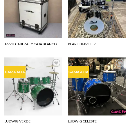
lista de
lista de
deseos
deseos
ANVIL CABEZAL Y CAJA BLANCO
PEARL TRAVELER
Agregar
Agregar
GAMA ALTA
GAMA ALTA
a la
a la
lista de
lista de
deseos
deseos
LUDWIG VERDE
LUDWIG CELESTE