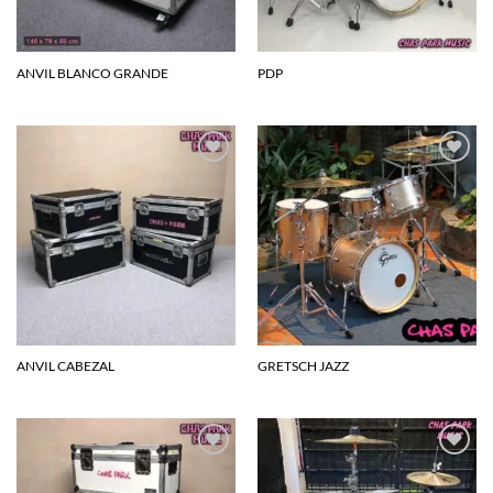
ANVIL BLANCO GRANDE
PDP
Agregar
Agregar
a la
a la
lista de
lista de
deseos
deseos
ANVIL CABEZAL
GRETSCH JAZZ
Agregar
Agregar
a la
a la