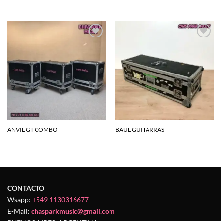
Agregar
Agregar
a la
a la
lista de
lista de
deseos
deseos
ANVIL GT COMBO
BAUL GUITARRAS
CONTACTO
Wsapp:
+549 1130316677
E-Mail:
chasparkmusic@gmail.com