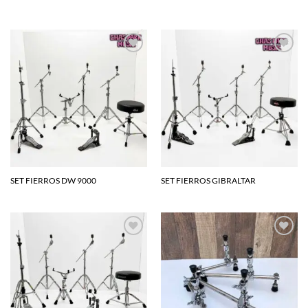
Agregar
Agregar
a la
a la
lista de
lista de
deseos
deseos
SET FIERROS DW 9000
SET FIERROS GIBRALTAR
Agregar
Agregar
a la
a la
lista de
lista de
deseos
deseos