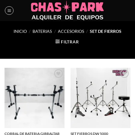
Saltar
al
contenido
INICIO
/
BATERIAS
/
ACCESORIOS
/
SET DE FIERROS
FILTRAR
Agregar
Agregar
a la
a la
lista de
lista de
deseos
deseos
CORRAL DE BATERIA GIBRALTAR
SET FIERROS DW 5000