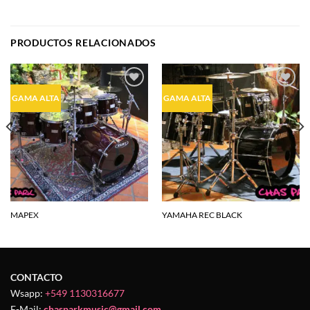
PRODUCTOS RELACIONADOS
Agregar
Agregar
GAMA ALTA
GAMA ALTA
a la
a la
lista de
lista de
deseos
deseos
MAPEX
YAMAHA REC BLACK
CONTACTO
Wsapp:
+549 1130316677
E-Mail:
chasparkmusic@gmail.com