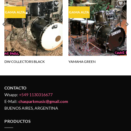
Agregar
Agregar
GAMA ALTA
GAMA ALTA
a la
a la
lista de
lista de
deseos
deseos
DW COLLECTORS BLACK
YAMAHA GREEN
CONTACTO
Wsapp:
+549 1130316677
E-Mail:
chasparkmusic@gmail.com
BUENOS AIRES, ARGENTINA
PRODUCTOS