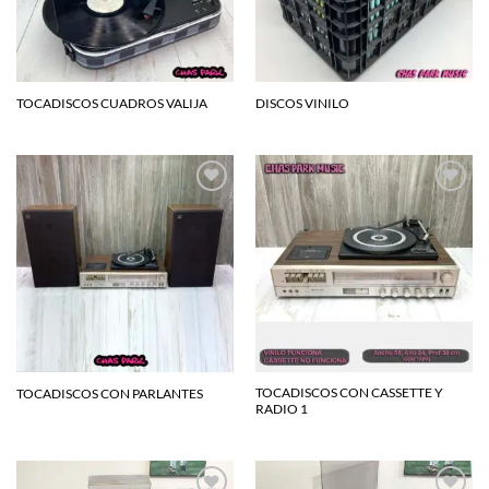
TOCADISCOS CUADROS VALIJA
DISCOS VINILO
Agregar
Agregar
a la
a la
lista de
lista de
deseos
deseos
TOCADISCOS CON CASSETTE Y
TOCADISCOS CON PARLANTES
RADIO 1