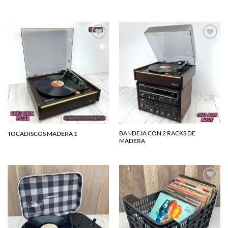
Agregar
Agregar
a la
a la
lista de
lista de
deseos
deseos
BANDEJA CON 2 RACKS DE
TOCADISCOS MADERA 1
MADERA
Agregar
Agregar
a la
a la
lista de
lista de
deseos
deseos