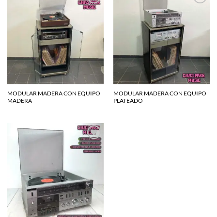
Agregar
Agregar
a la
a la
lista de
lista de
deseos
deseos
MODULAR MADERA CON EQUIPO
MODULAR MADERA CON EQUIPO
MADERA
PLATEADO
Agregar
a la
lista de
deseos