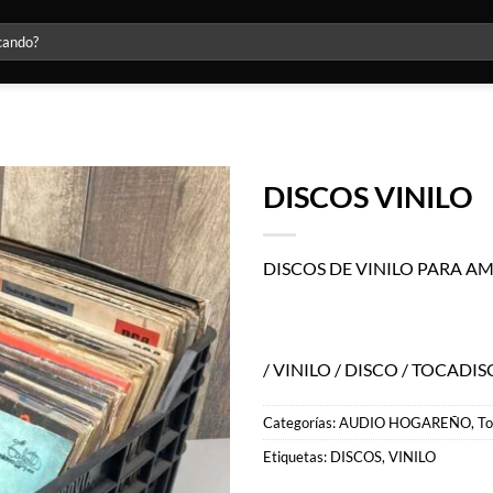
DISCOS VINILO
Agregar
a la lista
DISCOS DE VINILO PARA A
de
deseos
/ VINILO / DISCO / TOCADIS
Categorías:
AUDIO HOGAREÑO
,
To
Etiquetas:
DISCOS
,
VINILO