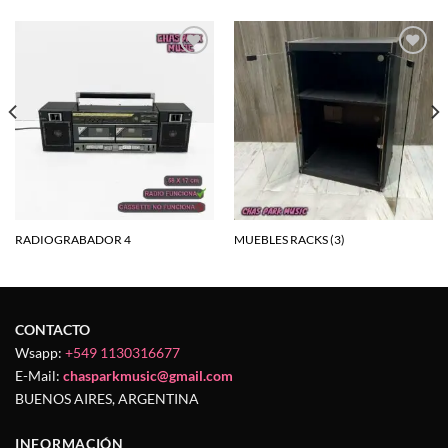
Agregar
Agregar
a la
a la
lista de
lista de
deseos
deseos
RADIOGRABADOR 4
MUEBLES RACKS (3)
CONTACTO
Wsapp:
+549 1130316677
E-Mail:
chasparkmusic@gmail.com
BUENOS AIRES, ARGENTINA
INFORMACIÓN