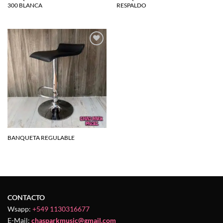
300 BLANCA
RESPALDO
Agregar
a la
lista de
deseos
BANQUETA REGULABLE
CONTACTO
Wsapp:
+549 1130316677
E-Mail:
chasparkmusic@gmail.com