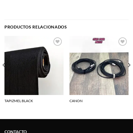
PRODUCTOS RELACIONADOS
Agregar
Agregar
a la
a la
lista de
lista de
deseos
deseos
TAPIZMEL BLACK
CANON
CONTACTO