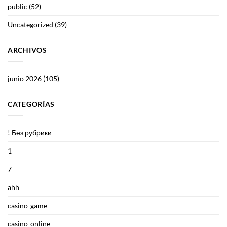
public
(52)
Uncategorized
(39)
ARCHIVOS
junio 2026
(105)
CATEGORÍAS
! Без рубрики
1
7
ahh
casino-game
casino-online