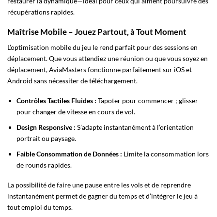
restaurer la dynamique—idéal pour ceux qui aiment poursuivre des
récupérations rapides.
Maîtrise Mobile – Jouez Partout, à Tout Moment
L’optimisation mobile du jeu le rend parfait pour des sessions en
déplacement. Que vous attendiez une réunion ou que vous soyez en
déplacement, AviaMasters fonctionne parfaitement sur iOS et
Android sans nécessiter de téléchargement.
Contrôles Tactiles Fluides :
Tapoter pour commencer ; glisser
pour changer de vitesse en cours de vol.
Design Responsive :
S’adapte instantanément à l’orientation
portrait ou paysage.
Faible Consommation de Données :
Limite la consommation lors
de rounds rapides.
La possibilité de faire une pause entre les vols et de reprendre
instantanément permet de gagner du temps et d’intégrer le jeu à
tout emploi du temps.