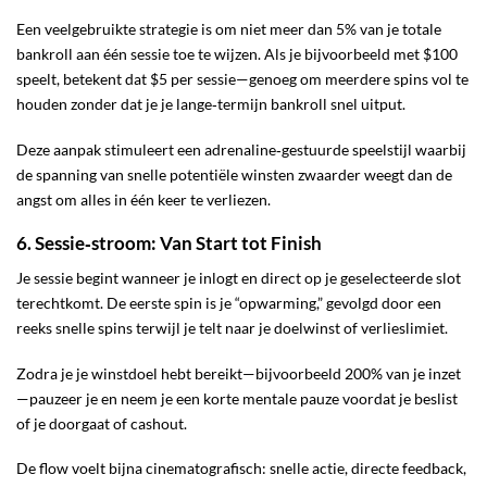
Een veelgebruikte strategie is om niet meer dan 5% van je totale
bankroll aan één sessie toe te wijzen. Als je bijvoorbeeld met $100
speelt, betekent dat $5 per sessie—genoeg om meerdere spins vol te
houden zonder dat je je lange‑termijn bankroll snel uitput.
Deze aanpak stimuleert een adrenaline‑gestuurde speelstijl waarbij
de spanning van snelle potentiële winsten zwaarder weegt dan de
angst om alles in één keer te verliezen.
6. Sessie‑stroom: Van Start tot Finish
Je sessie begint wanneer je inlogt en direct op je geselecteerde slot
terechtkomt. De eerste spin is je “opwarming,” gevolgd door een
reeks snelle spins terwijl je telt naar je doelwinst of verlieslimiet.
Zodra je je winstdoel hebt bereikt—bijvoorbeeld 200% van je inzet
—pauzeer je en neem je een korte mentale pauze voordat je beslist
of je doorgaat of cashout.
De flow voelt bijna cinematografisch: snelle actie, directe feedback,