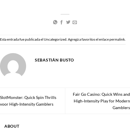
Esta entrada fue publicada el
Uncategorized
. Agregá a favoritos el enlace
permalink
.
SEBASTIÁN BUSTO
Fair Go Casino: Quick Wins and
SlotMonster: Quick Spin Thrills
High‑Intensity Play for Modern
voor High‑Intensity Gamblers
Gamblers
ABOUT