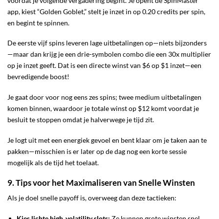
voordat je volgende vergadering begint. Je opent de SpinMaster
app, kiest “Golden Goblet,” stelt je inzet in op 0.20 credits per spin,
en begint te spinnen.
De eerste vijf spins leveren lage uitbetalingen op—niets bijzonders
—maar dan krijg je een drie-symbolen combo die een 30x multiplier
op je inzet geeft. Dat is een directe winst van $6 op $1 inzet—een
bevredigende boost!
Je gaat door voor nog eens zes spins; twee medium uitbetalingen
komen binnen, waardoor je totale winst op $12 komt voordat je
besluit te stoppen omdat je halverwege je tijd zit.
Je logt uit met een energiek gevoel en bent klaar om je taken aan te
pakken—misschien is er later op de dag nog een korte sessie
mogelijk als de tijd het toelaat.
9. Tips voor het Maximaliseren van Snelle Winsten
Als je doel snelle payoff is, overweeg dan deze tactieken:
Kies lichte high‑volatility slots:
Ze kunnen grote winsten snel