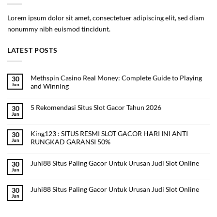
Lorem ipsum dolor sit amet, consectetuer adipiscing elit, sed diam
nonummy nibh euismod tincidunt.
LATEST POSTS
Methspin Casino Real Money: Complete Guide to Playing
30
Jun
and Winning
5 Rekomendasi Situs Slot Gacor Tahun 2026
30
Jun
King123 : SITUS RESMI SLOT GACOR HARI INI ANTI
30
Jun
RUNGKAD GARANSI 50%
Juhi88 Situs Paling Gacor Untuk Urusan Judi Slot Online
30
Jun
Juhi88 Situs Paling Gacor Untuk Urusan Judi Slot Online
30
Jun