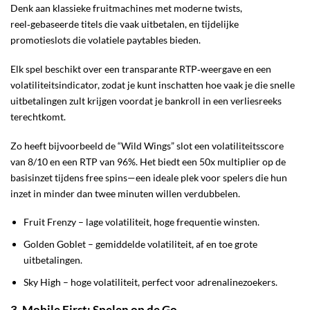
Denk aan klassieke fruitmachines met moderne twists,
reel‑gebaseerde titels die vaak uitbetalen, en tijdelijke
promotieslots die volatiele paytables bieden.
Elk spel beschikt over een transparante RTP‑weergave en een
volatiliteitsindicator, zodat je kunt inschatten hoe vaak je die snelle
uitbetalingen zult krijgen voordat je bankroll in een verliesreeks
terechtkomt.
Zo heeft bijvoorbeeld de “Wild Wings” slot een volatiliteitsscore
van 8/10 en een RTP van 96%. Het biedt een 50x multiplier op de
basisinzet tijdens free spins—een ideale plek voor spelers die hun
inzet in minder dan twee minuten willen verdubbelen.
Fruit Frenzy – lage volatiliteit, hoge frequentie winsten.
Golden Goblet – gemiddelde volatiliteit, af en toe grote
uitbetalingen.
Sky High – hoge volatiliteit, perfect voor adrenalinezoekers.
3. Mobile First: Spelen op de Go