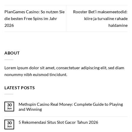
PlanGames Casino: So nutzen Sie
Rooster Bet’i maksemeetodid:
die besten Free Spins im Jahr
kiire ja turvaline rahade
2026
haldamine
ABOUT
Lorem ipsum dolor sit amet, consectetuer adipiscing elit, sed diam
nonummy nibh euismod tincidunt.
LATEST POSTS
Methspin Casino Real Money: Complete Guide to Playing
30
Jun
and Winning
5 Rekomendasi Situs Slot Gacor Tahun 2026
30
Jun