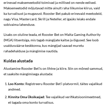
erinevad maksemeetodid toimivad ja millised on nende eelised.
Maksemeetodid mõjutavad mitte ainult raha liikumise kiirus, vaid
ka turvalisust ja mugavust. Rooster Bet pakub erinevaid meetodeid,
nagu Visa, Mastercard, Skrill ja Neteller, et igaüks leiaks endale
sobivaima lahenduse.
Lisaks on oluline teada, et Rooster Bet on Malta Gaming Authority
(MGA) litsentsiga, mis tagab mängijate kaitse ja õigused. See loob
usaldusväärse keskkonna, kus mängijad saavad muretu
rahadehalduse ja mängimise nautida.
Kuidas alustada
Alustamine Rooster Bet’is on lihtne ja kiire. Siin on mõned sammud,
et saaksite mängimisega alustada:
Loo Konto:
Registreeru Rooster Bet’i platvormil, täites vajalikud
andmed.
Kinnita Oma Üksikasjad:
Tee vajalikud verifikatsioonimeetmed,
et tagada oma konto turvalisus.