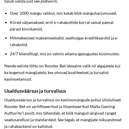
tasub valida just see platvorm:
Over 2000 mängu valikut, mis katab kõik mänguharjumused.
Kiired väljamaksed, eriti e-rahakottide korral samal päeval
pärast kinnitamist.
Mitmekesised maksemeetodid, sealhulgas krediitkaardid ja e-
rahakotid.
24/7 klienditugi, mis on valmis aitama igasugustes küsimustes.
Nende eeliste tõttu on Rooster Bet ideaalne valik nii algajatele kui
ka kogenud mängijatele, kes otsivad kvaliteetset ja turvalist
kasiinoelamust.
Usaldusväärsus ja turvalisus
Usaldusväärsus ja turvalisus on kasiinomängude puhul üliolulised.
Rooster Bet on sertifitseeritud ja litsentseeritud Malta Gaming
Authority’i poolt, mis tähendab, et kõik mängud järgivad ranget
seadusandlust ja standardeid. See tagab, et mängijate isikuandmed
ja rahabackend on kaitstud.