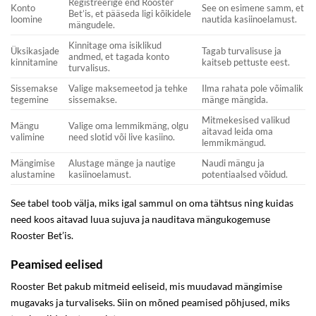
Registreerige end Rooster
Konto
See on esimene samm, et
Bet’is, et pääseda ligi kõikidele
loomine
nautida kasiinoelamust.
mängudele.
Kinnitage oma isiklikud
Üksikasjade
Tagab turvalisuse ja
andmed, et tagada konto
kinnitamine
kaitseb pettuste eest.
turvalisus.
Sissemakse
Valige maksemeetod ja tehke
Ilma rahata pole võimalik
tegemine
sissemakse.
mänge mängida.
Mitmekesised valikud
Mängu
Valige oma lemmikmäng, olgu
aitavad leida oma
valimine
need slotid või live kasiino.
lemmikmängud.
Mängimise
Alustage mänge ja nautige
Naudi mängu ja
alustamine
kasiinoelamust.
potentiaalsed võidud.
See tabel toob välja, miks igal sammul on oma tähtsus ning kuidas
need koos aitavad luua sujuva ja nauditava mängukogemuse
Rooster Bet’is.
Peamised eelised
Rooster Bet pakub mitmeid eeliseid, mis muudavad mängimise
mugavaks ja turvaliseks. Siin on mõned peamised põhjused, miks