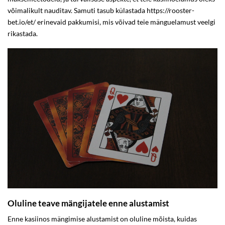
võimalikult nauditav. Samuti tasub külastada
https://rooster-
bet.io/et/
erinevaid pakkumisi, mis võivad teie mänguelamust veelgi
rikastada.
Oluline teave mängijatele enne alustamist
Enne kasiinos mängimise alustamist on oluline mõista, kuidas