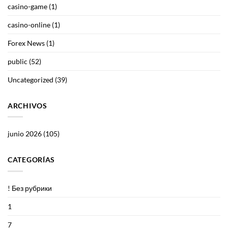
casino-game
(1)
casino-online
(1)
Forex News
(1)
public
(52)
Uncategorized
(39)
ARCHIVOS
junio 2026
(105)
CATEGORÍAS
! Без рубрики
1
7