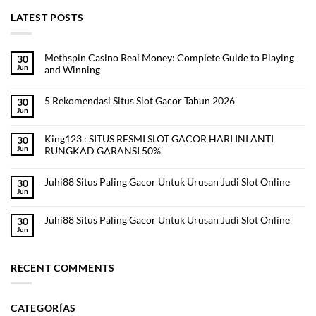
LATEST POSTS
Methspin Casino Real Money: Complete Guide to Playing
30
Jun
and Winning
5 Rekomendasi Situs Slot Gacor Tahun 2026
30
Jun
King123 : SITUS RESMI SLOT GACOR HARI INI ANTI
30
Jun
RUNGKAD GARANSI 50%
Juhi88 Situs Paling Gacor Untuk Urusan Judi Slot Online
30
Jun
Juhi88 Situs Paling Gacor Untuk Urusan Judi Slot Online
30
Jun
RECENT COMMENTS
CATEGORÍAS