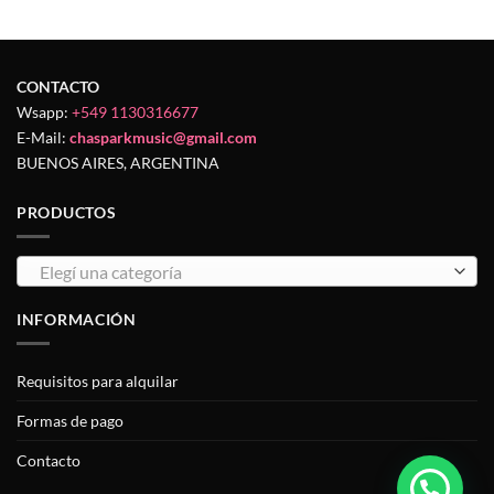
CONTACTO
Wsapp:
+549 1130316677
E-Mail:
chasparkmusic@gmail.com
BUENOS AIRES, ARGENTINA
PRODUCTOS
Elegí una categoría
INFORMACIÓN
Requisitos para alquilar
Formas de pago
Contacto