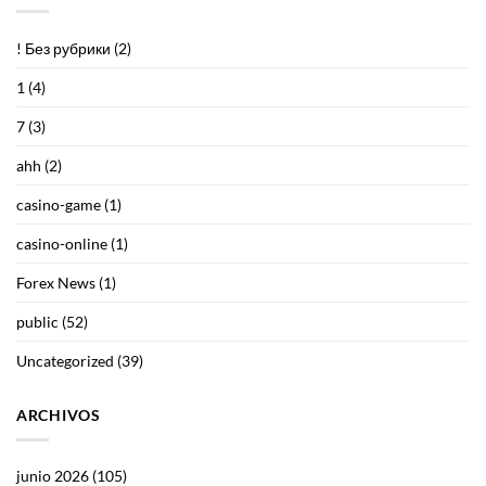
! Без рубрики
(2)
1
(4)
7
(3)
ahh
(2)
casino-game
(1)
casino-online
(1)
Forex News
(1)
public
(52)
Uncategorized
(39)
ARCHIVOS
junio 2026
(105)