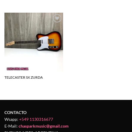
Agregar
a la
lista de
deseos
TELECASTER SX ZURDA
CONTACTO
Wsapp:
+549 1130316677
E-Mail:
chasparkmusic@gmail.com