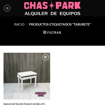
Saltar
al
contenido
INICIO
/
PRODUCTOS ETIQUETADOS “TABURETE”
FILTRAR
Agregar
a la
lista de
deseos
BANQUETA DE PIANO KORG PC-