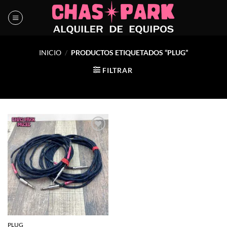
Saltar
al
contenido
INICIO
/
PRODUCTOS ETIQUETADOS “PLUG”
FILTRAR
Agregar
a la
lista de
deseos
PLUG