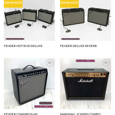
Agregar
Agregar
GAMA ALTA
GAMA ALTA
a la
a la
lista de
lista de
deseos
deseos
FENDER HOT ROD DELUXE
FENDER DELUXE REVERB
Agregar
Agregar
a la
a la
lista de
lista de
deseos
deseos
FENDER CHAMPION 40
MARSHALL JCM900 COMBO