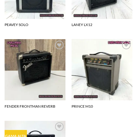
PEAVEY SOLO
LANEY LX12
Agregar
Agregar
a la
a la
lista de
lista de
deseos
deseos
FENDER FRONTMAN REVERB
PRINCE M10
Agregar
GAMA ALTA