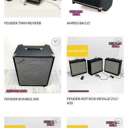
FENDER TWIN REVERB
AMPEG BA115
Agregar
Agregar
GAMA ALTA
a la
a la
lista de
lista de
deseos
deseos
FENDER HOT ROD DEVILLE 212 /
FENDER RUMBLE 200
410