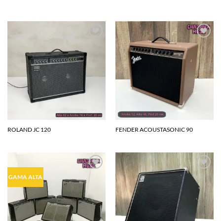
Agregar
Agregar
a la
a la
lista de
lista de
deseos
deseos
ROLAND JC 120
FENDER ACOUSTASONIC 90
Agregar
Agregar
GAMA ALTA
a la
a la
lista de
lista de
deseos
deseos