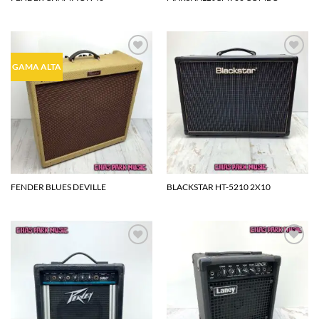
Agregar
Agregar
GAMA ALTA
a la
a la
lista de
lista de
deseos
deseos
FENDER BLUES DEVILLE
BLACKSTAR HT-5210 2X10
Agregar
Agregar
a la
a la
lista de
lista de
deseos
deseos