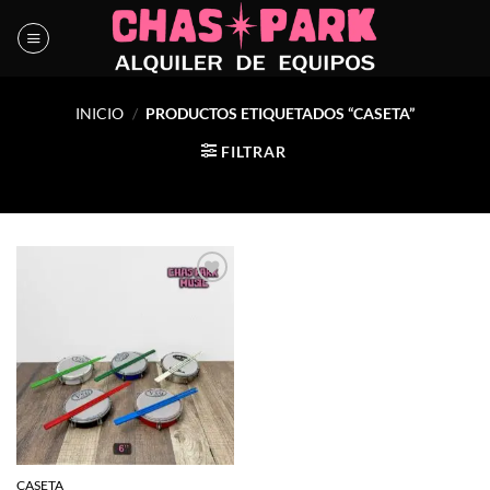
Saltar
al
contenido
INICIO
/
PRODUCTOS ETIQUETADOS “CASETA”
FILTRAR
Agregar
a la
lista de
deseos
CASETA