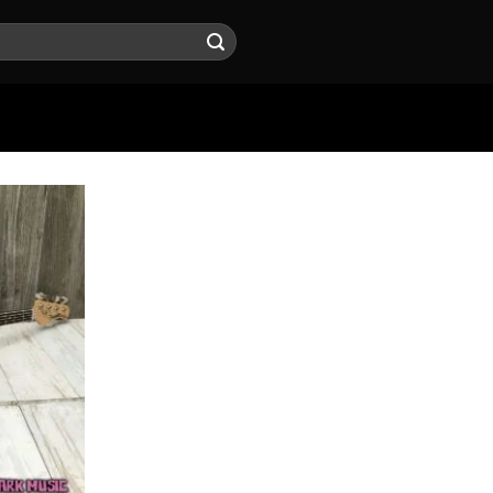
Agregar
a la lista
de
deseos