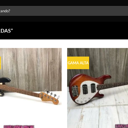
RDAS”
A
GAMA ALTA
Agregar
a la lista
de
deseos