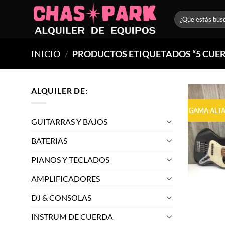
Saltar
Buscar
al
por:
contenido
INICIO
/
PRODUCTOS ETIQUETADOS “5 CUE
ALQUILER DE:
GAMA ALT
GUITARRAS Y BAJOS
BATERIAS
PIANOS Y TECLADOS
AMPLIFICADORES
DJ & CONSOLAS
INSTRUM DE CUERDA