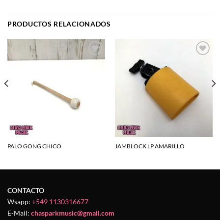
PRODUCTOS RELACIONADOS
Agregar
Agregar
a la
a la
lista de
lista de
deseos
deseos
PALO GONG CHICO
JAMBLOCK LP AMARILLO
CONTACTO
Wsapp:
+549 1130316677
E-Mail:
chasparkmusic@gmail.com