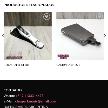
PRODUCTOS RELACIONADOS
Agregar
Agregar
a la
a la
lista de
lista de
deseos
deseos
ROLAND FD-8 FD8
CAMPANA LP ES-7
CONTACTO
Wsapp:
+549 1130316677
E-Mail:
chasparkmusic@gmail.com
BUENOS AIRES, ARGENTINA