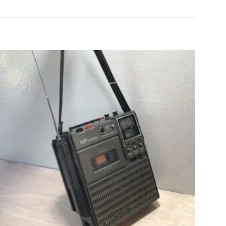
Agregar
a la lista
de
deseos