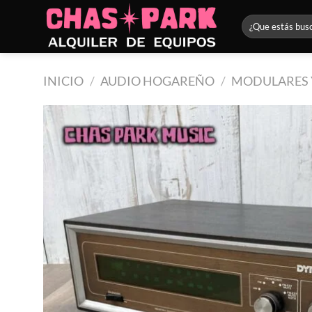
Saltar
Buscar
al
por:
contenido
INICIO
/
AUDIO HOGAREÑO
/
MODULARES 