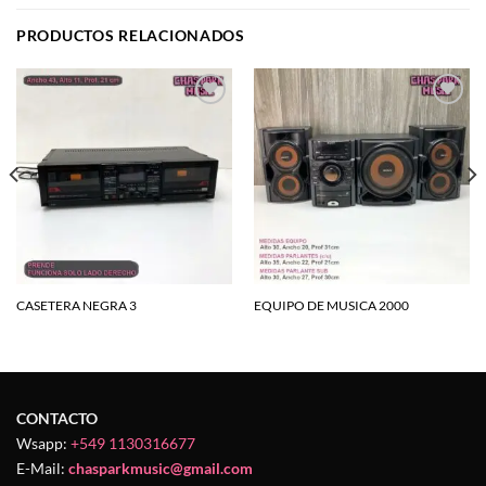
PRODUCTOS RELACIONADOS
Agregar
Agregar
a la
a la
lista de
lista de
deseos
deseos
CASETERA NEGRA 3
EQUIPO DE MUSICA 2000
CONTACTO
Wsapp:
+549 1130316677
E-Mail:
chasparkmusic@gmail.com