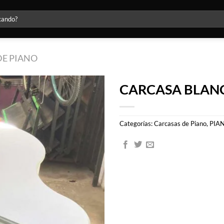
DE PIANO
CARCASA BLAN
Agregar
a la lista
Categorías:
Carcasas de Piano
,
PIA
de
deseos