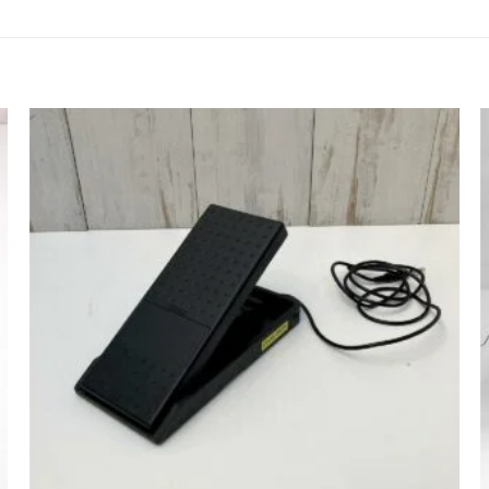
Agregar
a la lista
de
deseos