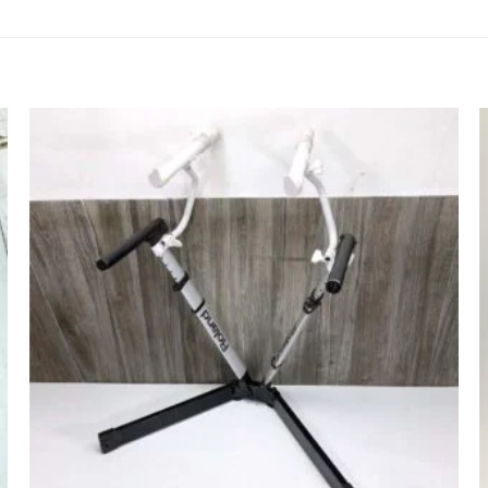
Agregar
a la lista
de
deseos