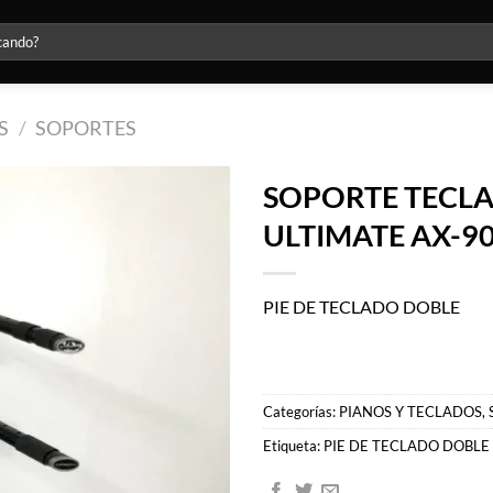
S
/
SOPORTES
SOPORTE TECL
ULTIMATE AX-9
Agregar
a la lista
de
deseos
PIE DE TECLADO DOBLE
Categorías:
PIANOS Y TECLADOS
,
Etiqueta:
PIE DE TECLADO DOBLE