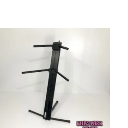
Agregar
a la lista
de
deseos