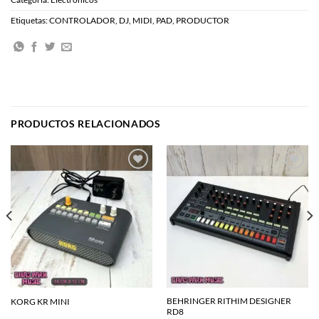
Etiquetas:
CONTROLADOR
,
DJ
,
MIDI
,
PAD
,
PRODUCTOR
PRODUCTOS RELACIONADOS
Agregar
Agregar
a la
a la
lista de
lista de
deseos
deseos
BEHRINGER RITHIM DESIGNER
KORG KR MINI
RD8