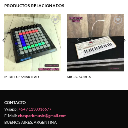
PRODUCTOS RELACIONADOS
Agregar
Agregar
a la
a la
lista de
lista de
deseos
deseos
MIDIPLUS SMARTPAD
MICROKORG S
CONTACTO
Wsapp:
+549 1130316677
E-Mail:
chasparkmusic@gmail.com
BUENOS AIRES, ARGENTINA