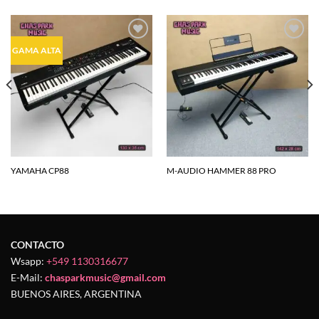
Agregar
Agregar
GAMA ALTA
a la
a la
lista de
lista de
deseos
deseos
YAMAHA CP88
M-AUDIO HAMMER 88 PRO
CONTACTO
Wsapp:
+549 1130316677
E-Mail:
chasparkmusic@gmail.com
BUENOS AIRES, ARGENTINA