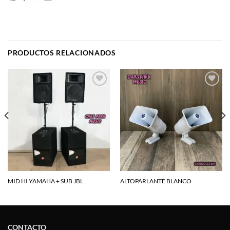
PRODUCTOS RELACIONADOS
Agregar
Agregar
a la
a la
lista de
lista de
deseos
deseos
MID HI YAMAHA + SUB JBL
ALTOPARLANTE BLANCO
CONTACTO