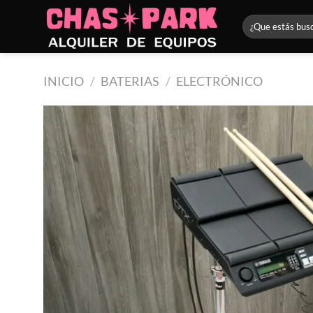
Saltar
Buscar
al
por:
contenido
INICIO
/
BATERIAS
/
ELECTRÓNICO