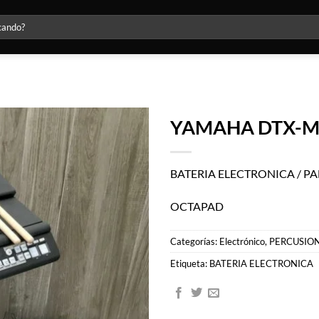
YAMAHA DTX-MU
Agregar
a la lista
BATERIA ELECTRONICA / P
de
deseos
OCTAPAD
Categorías:
Electrónico
,
PERCUSIO
Etiqueta:
BATERIA ELECTRONICA