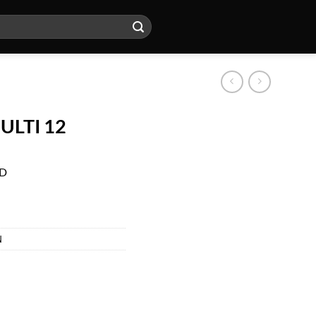
LTI 12
AD
N