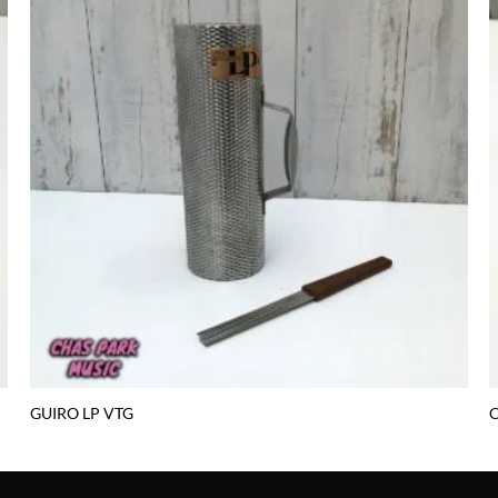
Agregar
a la lista
de
deseos
GUIRO LP VTG