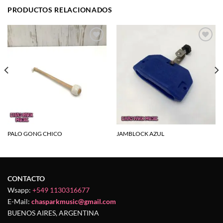
PRODUCTOS RELACIONADOS
Agregar
Agregar
a la
a la
lista de
lista de
deseos
deseos
PALO GONG CHICO
JAMBLOCK AZUL
CONTACTO
Wsapp:
+549 1130316677
E-Mail:
chasparkmusic@gmail.com
BUENOS AIRES, ARGENTINA