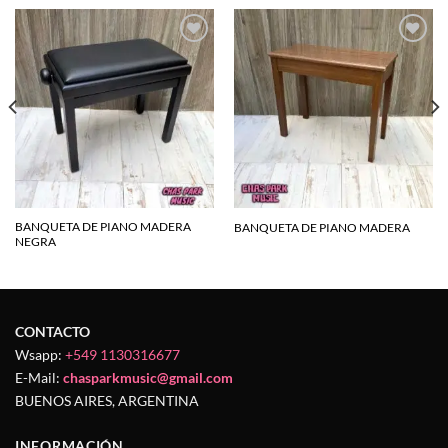
Agregar
Agregar
a la
a la
lista de
lista de
deseos
deseos
BANQUETA DE PIANO MADERA
BANQUETA DE PIANO MADERA
NEGRA
CONTACTO
Wsapp:
+549 1130316677
E-Mail:
chasparkmusic@gmail.com
BUENOS AIRES, ARGENTINA
INFORMACIÓN