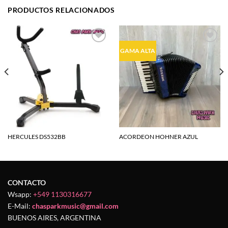
PRODUCTOS RELACIONADOS
Agregar
Agregar
GAMA ALTA
a la
a la
lista de
lista de
deseos
deseos
HERCULES DS532BB
ACORDEON HOHNER AZUL
CONTACTO
Wsapp:
+549 1130316677
E-Mail:
chasparkmusic@gmail.com
BUENOS AIRES, ARGENTINA