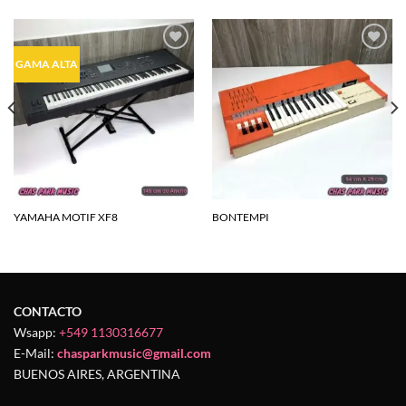
Agregar
Agregar
GAMA ALTA
a la
a la
lista de
lista de
deseos
deseos
YAMAHA MOTIF XF8
BONTEMPI
CONTACTO
Wsapp:
+549 1130316677
E-Mail:
chasparkmusic@gmail.com
BUENOS AIRES, ARGENTINA