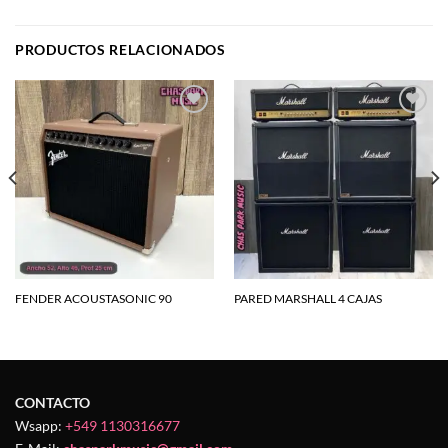
PRODUCTOS RELACIONADOS
Agregar
Agregar
a la
a la
lista de
lista de
deseos
deseos
FENDER ACOUSTASONIC 90
PARED MARSHALL 4 CAJAS
CONTACTO
Wsapp:
+549 1130316677