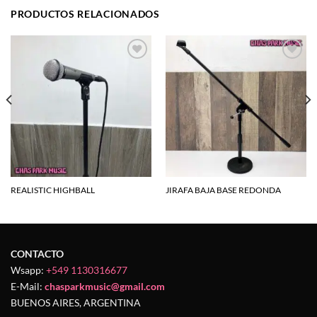
PRODUCTOS RELACIONADOS
Agregar
Agregar
a la
a la
lista de
lista de
deseos
deseos
REALISTIC HIGHBALL
JIRAFA BAJA BASE REDONDA
CONTACTO
Wsapp:
+549 1130316677
E-Mail:
chasparkmusic@gmail.com
BUENOS AIRES, ARGENTINA