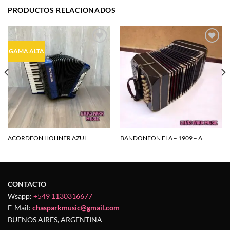
PRODUCTOS RELACIONADOS
Agregar
Agregar
GAMA ALTA
a la
a la
lista de
lista de
deseos
deseos
ACORDEON HOHNER AZUL
BANDONEON ELA – 1909 – A
CONTACTO
Wsapp:
+549 1130316677
E-Mail:
chasparkmusic@gmail.com
BUENOS AIRES, ARGENTINA