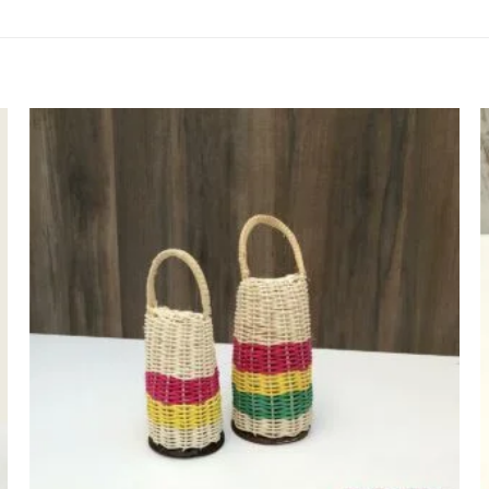
Agregar
a la lista
de
deseos