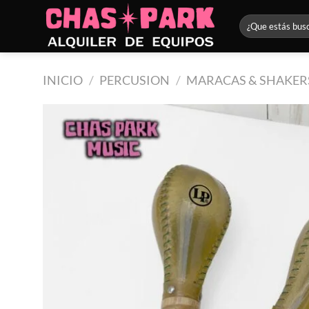
Saltar
Buscar
al
por:
contenido
INICIO
/
PERCUSION
/
MARACAS & SHAKER