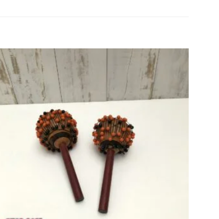
Agregar
a la lista
de
deseos