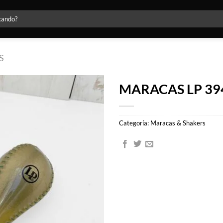
S
MARACAS LP 3
Agregar
a la lista
Categoría:
Maracas & Shakers
de
deseos