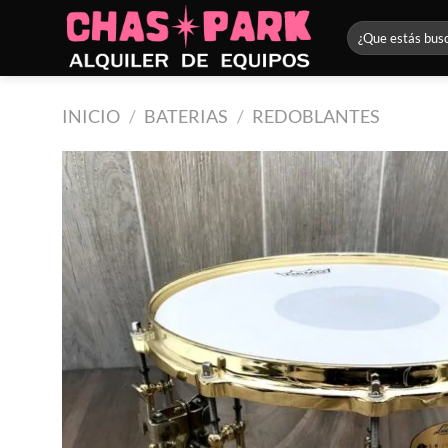
Saltar
Buscar
al
por:
contenido
INICIO
/
BATERIAS
/
REDOBLANTES