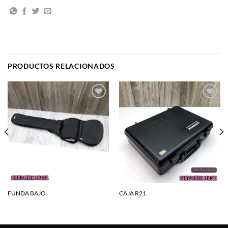
PRODUCTOS RELACIONADOS
Agregar
Agregar
a la
a la
lista de
lista de
deseos
deseos
FUNDA BAJO
CAJA R21