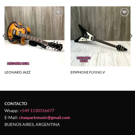
Agregar
Agregar
a la
a la
lista de
lista de
deseos
deseos
LEONARD JAZZ
EPIPHONE FLYING V
CONTACTO
Wsapp:
+549 1130316677
E-Mail:
chasparkmusic@gmail.com
BUENOS AIRES, ARGENTINA