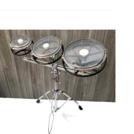
Agregar
a la lista
de
deseos