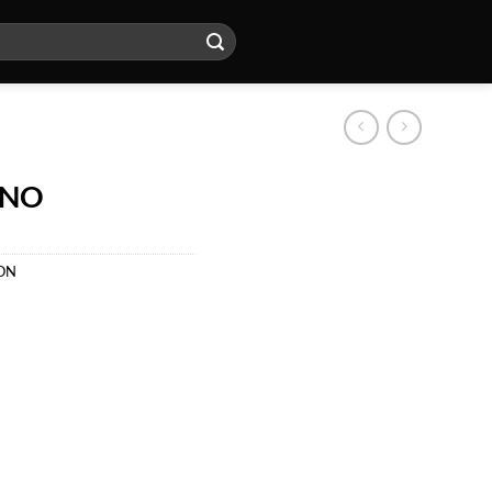
ANO
ON