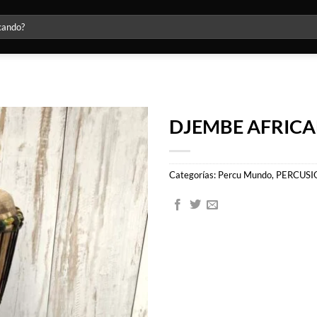
DJEMBE AFRIC
Agregar
a la lista
Categorías:
Percu Mundo
,
PERCUSI
de
deseos