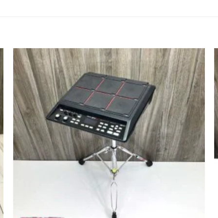
Agregar
a la lista
de
deseos