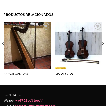
PRODUCTOS RELACIONADOS
Agregar
Agregar
a la
a la
lista de
lista de
deseos
deseos
ARPA 36 CUERDAS
VIOLA Y VIOLIN
CONTACTO
Wsapp:
+549 1130316677
E-Mail:
chasparkmusic@gmail.com