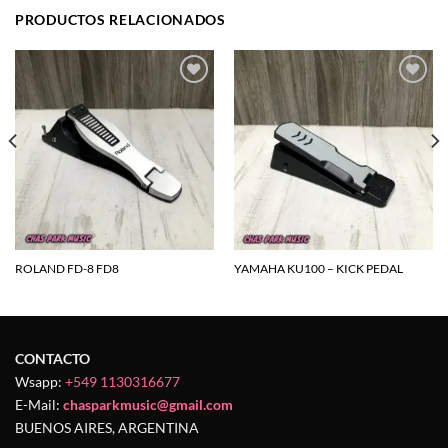
PRODUCTOS RELACIONADOS
Agregar
Agregar
a la
a la
lista de
lista de
deseos
deseos
ROLAND FD-8 FD8
YAMAHA KU100 – KICK PEDAL
CONTACTO
Wsapp:
+549 1130316677
E-Mail:
chasparkmusic@gmail.com
BUENOS AIRES, ARGENTINA