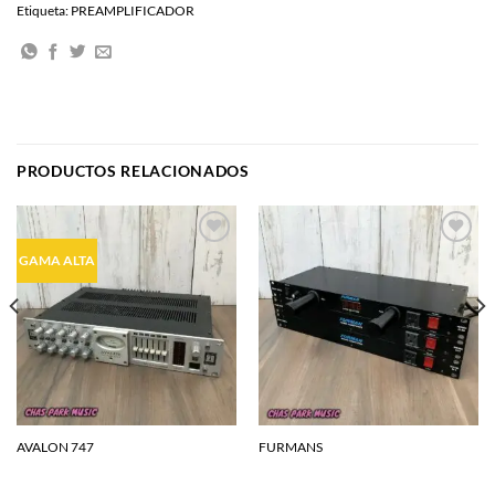
Etiqueta:
PREAMPLIFICADOR
PRODUCTOS RELACIONADOS
Agregar
Agregar
GAMA ALTA
a la
a la
lista de
lista de
deseos
deseos
AVALON 747
FURMANS